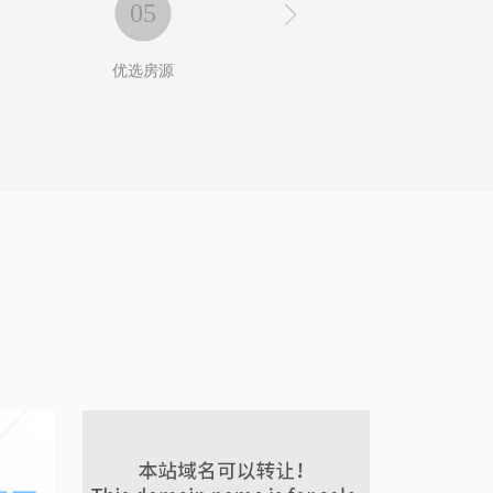
05
06

优选房源
预留房间