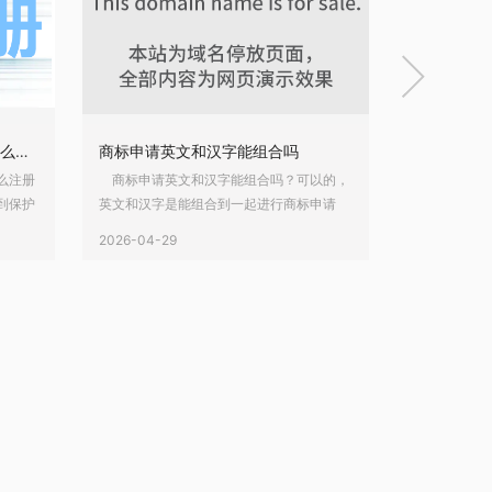

农产品商标注册属于哪一类？怎么注册农产品商标？
商标申请英文和汉字能组合吗
么注册
商标申请英文和汉字能组合吗？可以的，
商标行政诉
到保护
英文和汉字是能组合到一起进行商标申请
诉讼如何补
一系列
的。商标可以是英文，可以是汉字，可以是
标行政诉讼
2026-04-29
2026-04-28
类别，
图片，也可以是其组合。 英文和中文可以
间，不可以
选？那
组合一起申请的，组合申请以后，使用时，
而，它也不
么注册
只能组合使用，不能单独分开。如果分开使
执行的；如
编详细
用，将不具备保护作用。 当然，商标英文
会停止。那
哪
和中文也可以单独分
的？商标行