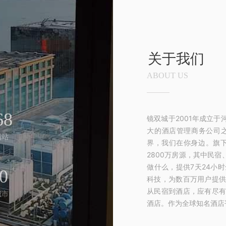
关于我们
ABOUT US
+
68
镜双城于2001年成立
大的酒店管理商务公司
网站
界，我们在你身边。旗
2800万房源，其中民
做什么，提供7天24小
+
0
科技，为数百万用户提
从民宿到酒店，应有尽
城市
酒店。作为全球知名酒店平