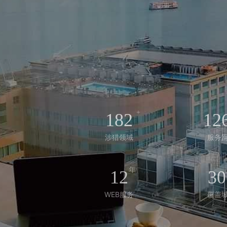
+
182
12
涉猎领域
服务
年
12
30
WEB服务
覆盖