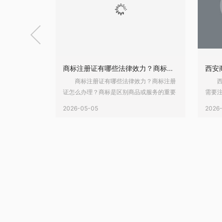

地理商标如何注册？商标注册向哪里申请？
商标注册证有哪些法律效力？商标注册证怎么办理？
注册向哪里申
商标注册证有哪些法律效力？商标注册
西安
都会选择去注
证怎么办理？商标是区别商品或服务的重要
需要
事人提前准备
标志。商标作为一种无形资产，其价值也日
准备
2026-05-05
2026
大家不常了解
趋增加，因此大家纷纷进行商标注册申请。
似结
理商标如何注
今年开始将不再发放纸质商标注册证了，但
么自
面请看乐融小
是，你知道商标注册证有哪些法律效力？商
还要
标如何注
标注册证怎么办理？下面请看乐融小编详细
册？
的申请材料；
介绍。 一、商标注册证有哪些法律
看赣